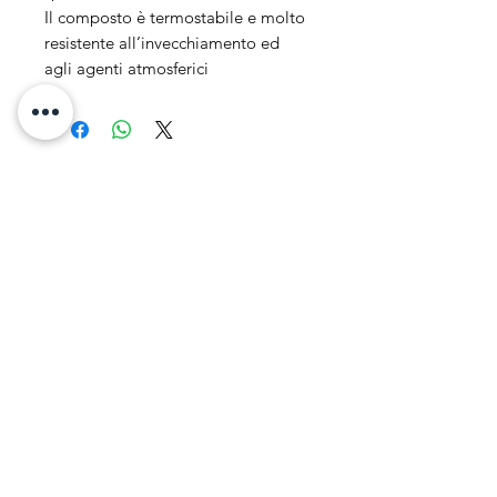
Il composto è termostabile e molto
resistente all’invecchiamento ed
agli agenti atmosferici
Indirizzo
Via Roma, 10 -
Vinci (FI)
50059
P.IVA
06782030487
Orari Apertura
Lun-Dom:
dalle ore 9.00 alle 20.00
- su appuntamento
Lun-Ven:
16.00 - 19.30
Sab-Dom:
CHIUSO