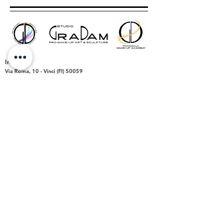
Indirizzo
Via Roma, 10 -
Vinci (FI)
50059
P.IVA
06782030487
Orari Apertura
Lun-Dom:
dalle ore 9.00 alle 20.00
- su appuntamento
Lun-Ven:
16.00 - 19.30
Sab-Dom:
CHIUSO
Contatti
Tutti i servizi:
Tel.
347 23 66 220
graziadamaromua@gmail.com
gradamstudio@gmail.com
Academy:
gdmakeupacademy@gmail.com
Animazione: