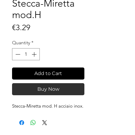
Stecca-Miretta
mod.H
Price
€3.29
Quantity
*
Add to Cart
Buy Now
Stecca-Miretta mod. H acciaio inox.