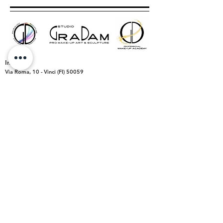
Indirizzo
Via Roma, 10 -
Vinci (FI)
50059
P.IVA
06782030487
Orari Apertura
Lun-Dom:
dalle ore 9.00 alle 20.00
- su appuntamento
Lun-Ven:
16.00 - 19.30
Sab-Dom:
CHIUSO
Contatti
Tutti i servizi:
Tel.
347 23 66 220
graziadamaromua@gmail.com
gradamstudio@gmail.com
Academy:
gdmakeupacademy@gmail.com
Animazione: