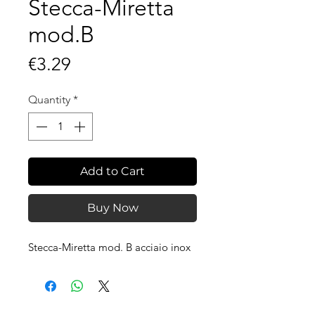
Stecca-Miretta
mod.B
Price
€3.29
Quantity
*
Add to Cart
Buy Now
Stecca-Miretta mod. B acciaio inox