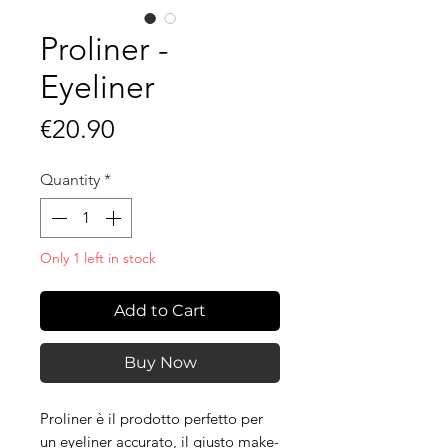
Proliner -
Eyeliner
Price
€20.90
Quantity
*
Only 1 left in stock
Add to Cart
Buy Now
Proliner è il prodotto perfetto per
un eyeliner accurato, il giusto make-