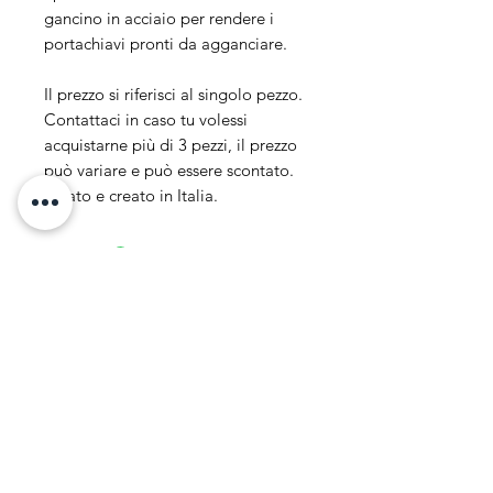
gancino in acciaio per rendere i
portachiavi pronti da agganciare.
Il prezzo si riferisci al singolo pezzo.
Contattaci in caso tu volessi
acquistarne più di 3 pezzi, il prezzo
può variare e può essere scontato.
Ideato e creato in Italia.
Indirizzo
Via Roma, 10 -
Vinci (FI)
50059
P.IVA
06782030487