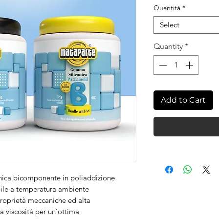
Quantità
*
Select
Quantity
*
Add to Cart
ca bicomponente in poliaddizione
abile a temperatura ambiente
proprietà meccaniche ed alta
sa viscosità per un’ottima