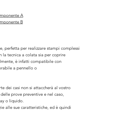
Componente A
omponente B
, perfetta per realizzare stampi complessi
 la tecnica a colata sia per coprire
almente, è infatti compatibile con
orabile a pennello o
e dei casi non si attaccherà al vostro
elle prove preventive e nel caso,
ray o liquido.
e alle sue caratteristiche, ed è quindi