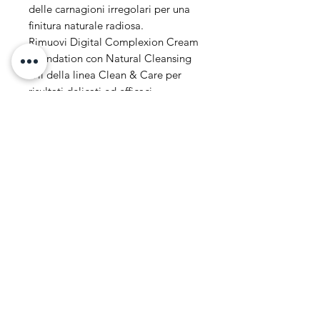
delle carnagioni irregolari per una
finitura naturale radiosa.
Rimuovi Digital Complexion Cream
Foundation con Natural Cleansing
Oil della linea Clean & Care per
risultati delicati ed efficaci.
Certificato Vegano.
Dettagli: 12 g
Codice Prodotto: 11000/00
Indirizzo