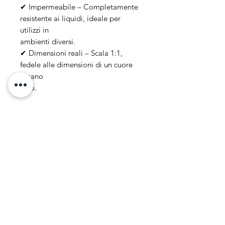
✔ Impermeabile – Completamente
resistente ai liquidi, ideale per
utilizzi in
ambienti diversi.
✔ Dimensioni reali – Scala 1:1,
fedele alle dimensioni di un cuore
umano
vero.
NB: Realizzato e dipinto a mano in
Italia, con cura e attenzione ai
dettagli.
Perfetto per cinema, effetti speciali,
collezionisti e professionisti del
settore.