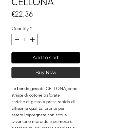
CELLONA
Price
€22.36
Quantity
*
Add to Cart
Buy Now
Le bende gessate CELLONA, sono
strisce di cotone traforate
cariche di gesso a presa rapida di
altissima qualità, pronte per
essere impregnate con acqua.
Diventano morbide e cremose e
possono quindi essere adagiate su