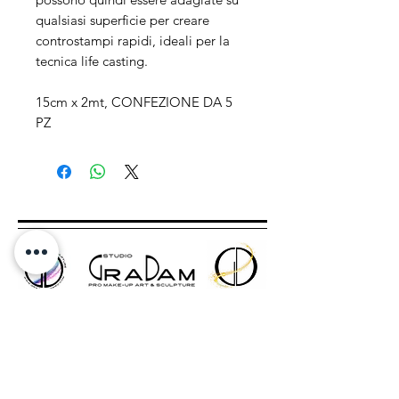
qualsiasi superficie per creare
controstampi rapidi, ideali per la
tecnica life casting.
15cm x 2mt, CONFEZIONE DA 5
PZ
Indirizzo
Via Roma, 10 -
Vinci (FI)
50059
P.IVA
06782030487
Orari Apertura