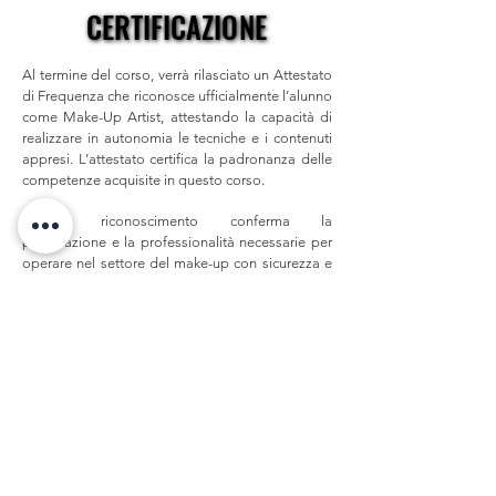
CERTIFICAZIONE
CERTIFICAZIONE
Al termine del corso, verrà rilasciato un Attestato
di Frequenza che riconosce ufficialmente l’alunno
come Make-Up Artist, attestando la capacità di
realizzare in autonomia le tecniche e i contenuti
appresi. L’attestato certifica la padronanza delle
competenze acquisite in questo corso.
Questo riconoscimento conferma la
preparazione e la professionalità necessarie per
operare nel settore del make-up con sicurezza e
creatività.
I NOSTRI CORSI
PERCORSO ACCADEMICO COMPLETO