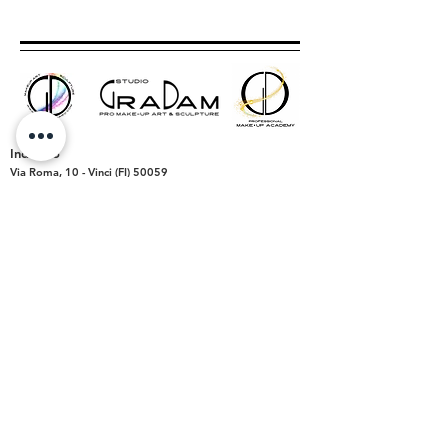
Indirizzo
Via Roma, 10 -
Vinci (FI)
50059
P.IVA
06782030487
Orari Apertura
Lun-Dom:
dalle ore 9.00 alle 20.00
- su appuntamento
Lun-Ven:
16.00 - 19.30
Sab-Dom:
CHIUSO
Contatti
Tutti i servizi:
Tel.
347 23 66 220
graziadamaromua@gmail.com
gradamstudio@gmail.com
Academy:
gdmakeupacademy@gmail.com