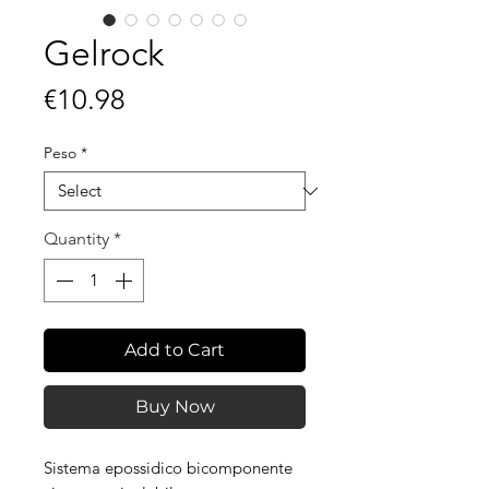
Gelrock
Price
€10.98
Peso
*
Quantity
*
Add to Cart
Buy Now
Sistema epossidico bicomponente