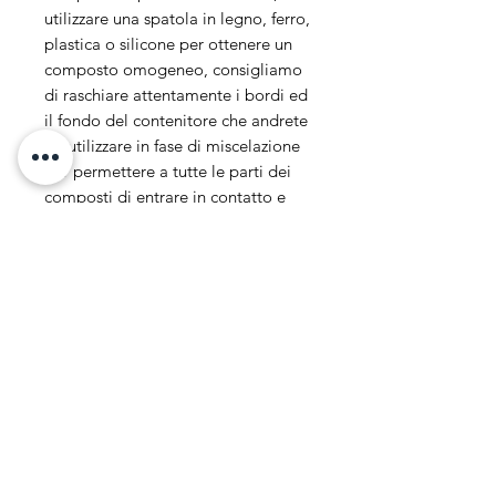
utilizzare una spatola in legno, ferro,
plastica o silicone per ottenere un
composto omogeneo, consigliamo
di raschiare attentamente i bordi ed
il fondo del contenitore che andrete
ad utilizzare in fase di miscelazione
per permettere a tutte le parti dei
composti di entrare in contatto e
quindi di innescare la catalisi nel
modo più omogeneo possibile per
ottenere un risultato finale che
presenti le caratteristiche di questa
resina in tutte le sue parti.
ATTENZIONE
: il componente B
può subire variazioni di colore nel
tempo, tendendo al rosso/bruno
accentuando l'odore di ammine,
questa variazione non altera le